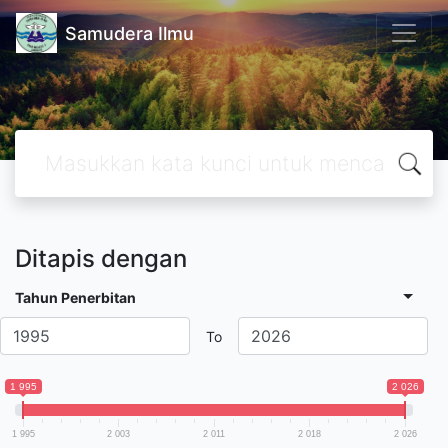
Samudera Ilmu
Ditapis dengan
Tahun Penerbitan
To
1 995
2 026
1 995
2 003
2 011
2 018
2 026