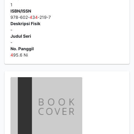
1
ISBN/ISSN
978-602-
4
3
4
-219-7
Deskripsi Fisik
-
Judul Seri
-
No. Panggil
4
95.6 Ni