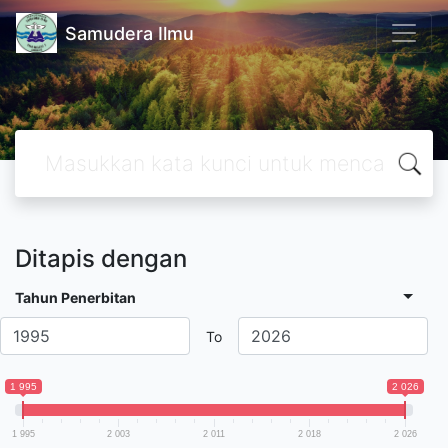
Samudera Ilmu
Ditapis dengan
Tahun Penerbitan
To
1 995
2 026
1 995
2 003
2 011
2 018
2 026