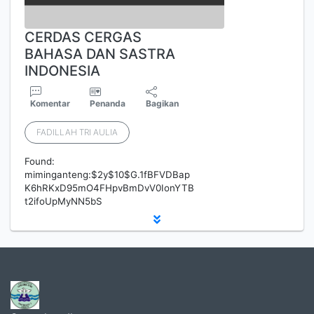
CERDAS CERGAS
BAHASA DAN SASTRA
INDONESIA
Komentar
Penanda
Bagikan
FADILLAH TRI AULIA
Found:
miminganteng:$2y$10$G.1fBFVDBap
K6hRKxD95mO4FHpvBmDvV0IonYTB
t2ifoUpMyNN5bS