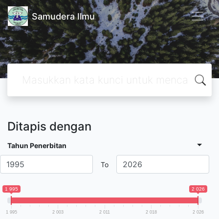
Samudera Ilmu
Ditapis dengan
Tahun Penerbitan
To
1 995
2 026
1 995
2 003
2 011
2 018
2 026