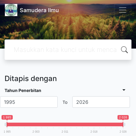
Samudera Ilmu
Ditapis dengan
Tahun Penerbitan
To
1 995
2 026
1 995
2 003
2 011
2 018
2 026