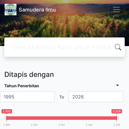
Samudera Ilmu
Ditapis dengan
Tahun Penerbitan
To
1 995
2 026
1 995
2 003
2 011
2 018
2 026