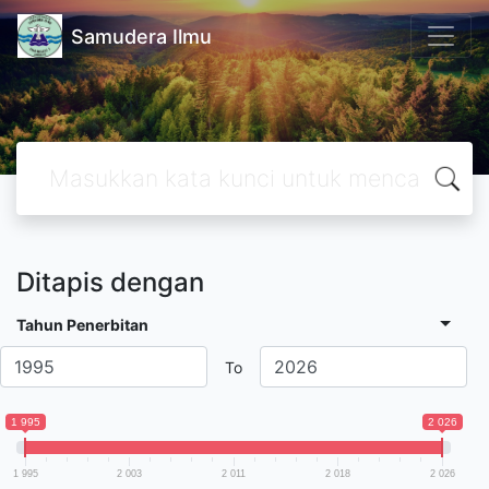
Samudera Ilmu
Ditapis dengan
Tahun Penerbitan
To
1 995
2 026
1 995
2 003
2 011
2 018
2 026