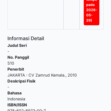
pada
2026-
05-
29)
Informasi Detail
Judul Seri
-
No. Panggil
510
Penerbit
JAKARTA
:
CV Zamrud Kemala
.,
2010
Deskripsi Fisik
-
Bahasa
Indonesia
ISBN/ISSN
978-602-8973-00-7