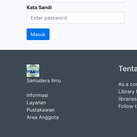
Kata Sandi
Tent
Samudera Ilmu
As a co
Library
Informasi
librarie
Layanan
Follow 
Pustakawan
Area Anggota